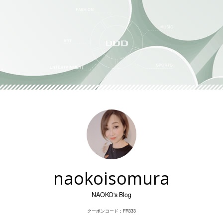
Skip
to
content
naokoisomura
NAOKO's Blog
クーポンコード：FR333