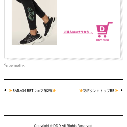
permalink
Post
BAILA34 BBTウェア第2弾
花柄タンクトップBB
navigation
Copyright ©
DDD
All Rights Reserved.