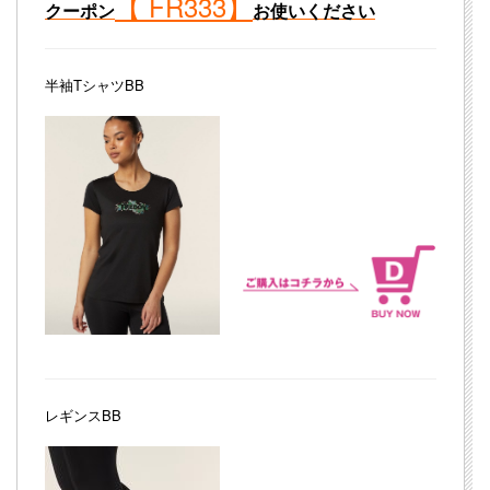
【 FR333】
クーポン
お使いください
半袖TシャツBB
レギンスBB